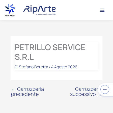
Vai
contenuto
al
contenuto
PETRILLO SERVICE
S.R.L
Di
Stefano Beretta
/
4 Agosto 2026
←
Carrozzeria
Carrozzeria
precedente
successivo
→