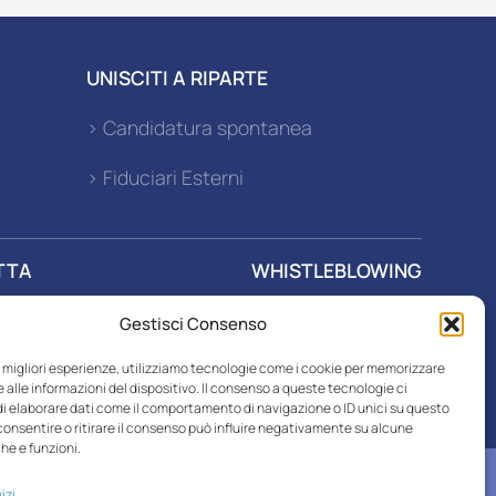
UNISCITI A RIPARTE
> Candidatura spontanea
> Fiduciari Esterni
TTA
WHISTLEBLOWING
Gestisci Consenso
r SPA
le migliori esperienze, utilizziamo tecnologie come i cookie per memorizzare
 alle informazioni del dispositivo. Il consenso a queste tecnologie ci
i elaborare dati come il comportamento di navigazione o ID unici su questo
consentire o ritirare il consenso può influire negativamente su alcune
he e funzioni.
izi