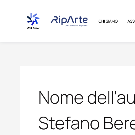
Vai
contenuto
al
contenuto
CHI SIAMO
ASS
Nome dell'au
Stefano Ber