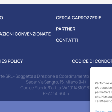
MO
CERCA CARROZZERIE
PARTNER
AZIONI
CONVENZIONATE
CONTATTI
IES POLICY
CODICE DI CONDO
rte SRL - Soggetta a Direzione e Coordinamento di MSA Miza
Sede: Via Sangro, 15, Milano (MI)
Per fornire 
Codice Fiscale/Partita IVA 10114310963
e/o accedere
permetterà d
REA 2506605
sito. Non ac
caratteristic
Gestisci serv