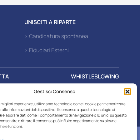
UNISCITI A RIPARTE
> Candidatura spontanea
> Fiduciari Esterni
TTA
WHISTLEBLOWING
Gestisci Consenso
r SPA
le migliori esperienze, utilizziamo tecnologie come i cookie per memorizzare
 alle informazioni del dispositivo. Il consenso a queste tecnologie ci
i elaborare dati come il comportamento di navigazione o ID unici su questo
consentire o ritirare il consenso può influire negativamente su alcune
he e funzioni.
izi