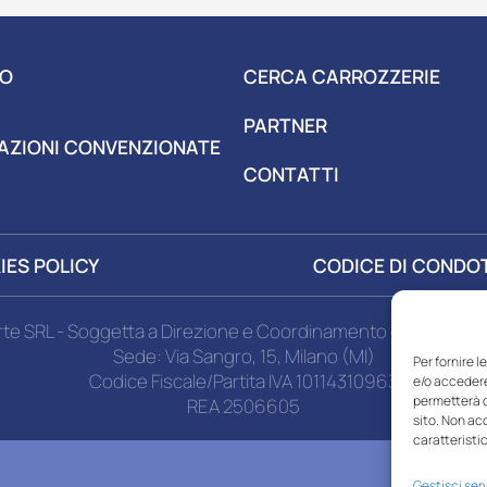
MO
CERCA CARROZZERIE
PARTNER
AZIONI
CONVENZIONATE
CONTATTI
IES POLICY
CODICE DI CONDO
rte SRL - Soggetta a Direzione e Coordinamento di MSA Miza
Sede: Via Sangro, 15, Milano (MI)
Per fornire 
Codice Fiscale/Partita IVA 10114310963
e/o accedere
permetterà d
REA 2506605
sito. Non ac
caratteristic
Gestisci serv