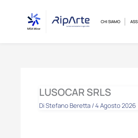
Vai
contenuto
al
contenuto
CHI SIAMO
ASS
LUSOCAR SRLS
Di
Stefano Beretta
/
4 Agosto 2026