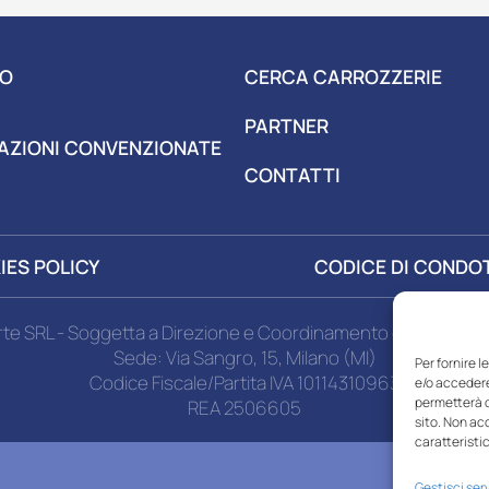
MO
CERCA CARROZZERIE
PARTNER
AZIONI
CONVENZIONATE
CONTATTI
IES POLICY
CODICE DI CONDO
rte SRL - Soggetta a Direzione e Coordinamento di MSA Miza
Sede: Via Sangro, 15, Milano (MI)
Per fornire 
Codice Fiscale/Partita IVA 10114310963
e/o accedere
permetterà d
REA 2506605
sito. Non ac
caratteristic
Gestisci serv