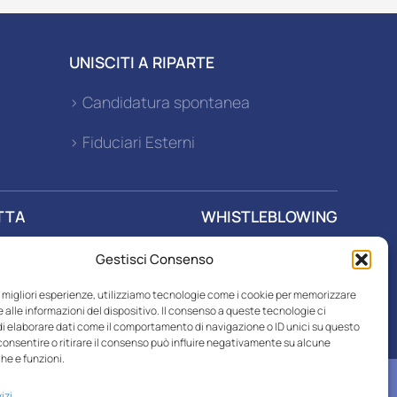
UNISCITI A RIPARTE
> Candidatura spontanea
> Fiduciari Esterni
TTA
WHISTLEBLOWING
Gestisci Consenso
r SPA
le migliori esperienze, utilizziamo tecnologie come i cookie per memorizzare
 alle informazioni del dispositivo. Il consenso a queste tecnologie ci
i elaborare dati come il comportamento di navigazione o ID unici su questo
consentire o ritirare il consenso può influire negativamente su alcune
he e funzioni.
izi