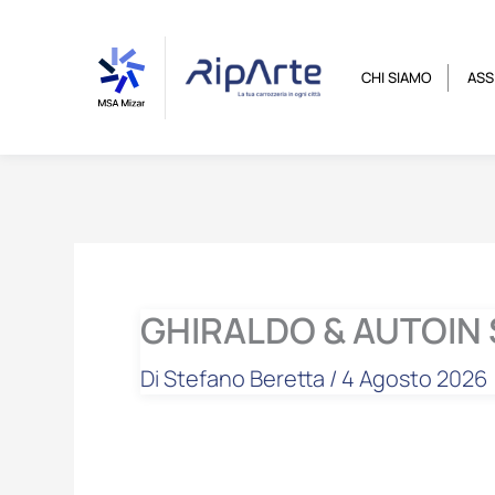
Vai
contenuto
al
contenuto
CHI SIAMO
ASS
GHIRALDO & AUTOIN S
Di
Stefano Beretta
/
4 Agosto 2026