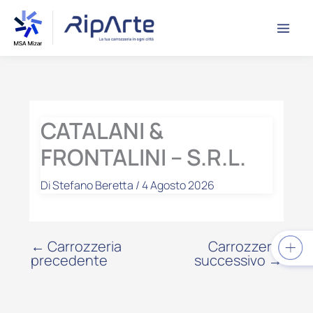
Vai
contenuto
al
contenuto
CATALANI &
FRONTALINI – S.R.L.
Di
Stefano Beretta
/
4 Agosto 2026
←
Carrozzeria
Carrozzeria
precedente
successivo
→