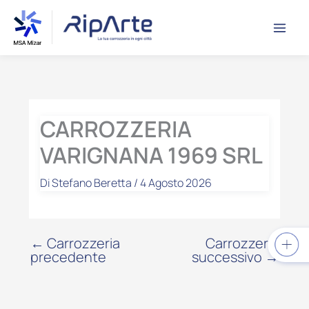
Vai
contenuto
al
contenuto
CARROZZERIA
VARIGNANA 1969 SRL
Di
Stefano Beretta
/
4 Agosto 2026
←
Carrozzeria
Carrozzeria
precedente
successivo
→