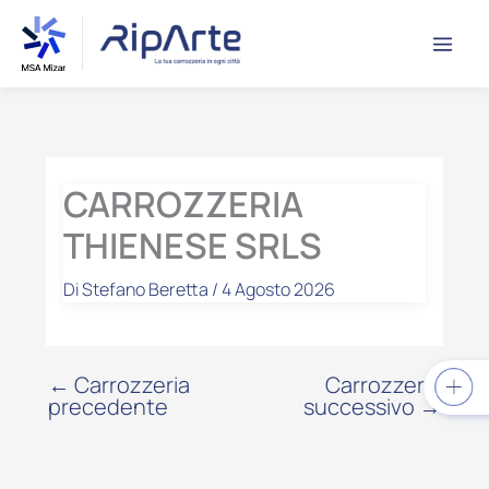
Vai
contenuto
al
contenuto
CARROZZERIA
THIENESE SRLS
Di
Stefano Beretta
/
4 Agosto 2026
←
Carrozzeria
Carrozzeria
precedente
successivo
→