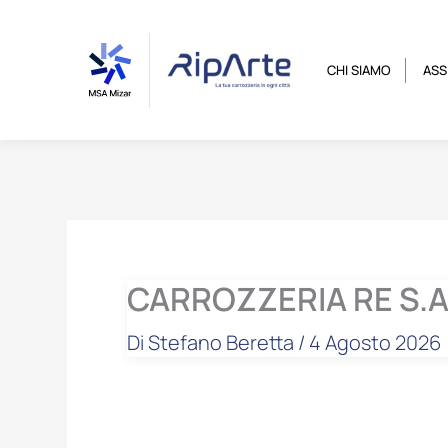
Vai
contenuto
al
contenuto
CHI SIAMO
ASS
CARROZZERIA RE S.A
Di
Stefano Beretta
/
4 Agosto 2026