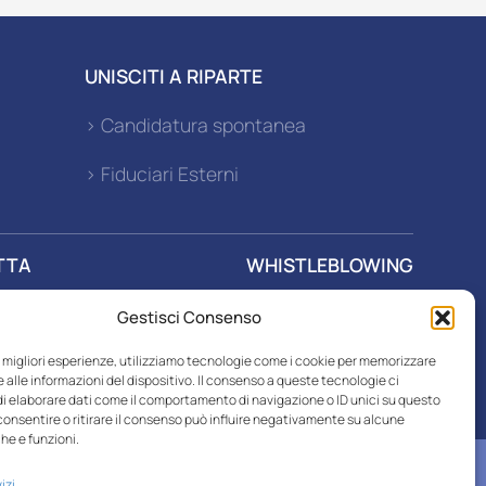
UNISCITI A RIPARTE
> Candidatura spontanea
> Fiduciari Esterni
TTA
WHISTLEBLOWING
Gestisci Consenso
r SPA
le migliori esperienze, utilizziamo tecnologie come i cookie per memorizzare
 alle informazioni del dispositivo. Il consenso a queste tecnologie ci
i elaborare dati come il comportamento di navigazione o ID unici su questo
consentire o ritirare il consenso può influire negativamente su alcune
he e funzioni.
izi