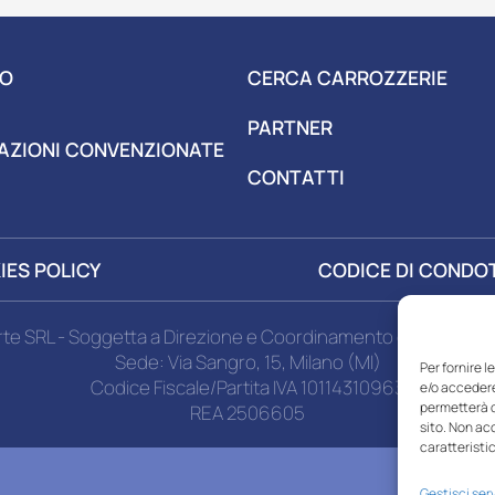
MO
CERCA CARROZZERIE
PARTNER
AZIONI
CONVENZIONATE
CONTATTI
IES POLICY
CODICE DI CONDO
rte SRL - Soggetta a Direzione e Coordinamento di MSA Miza
Sede: Via Sangro, 15, Milano (MI)
Per fornire 
Codice Fiscale/Partita IVA 10114310963
e/o accedere
permetterà d
REA 2506605
sito. Non ac
caratteristic
Gestisci serv