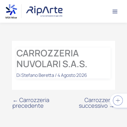
Vai
contenuto
al
contenuto
CARROZZERIA
NUVOLARI S.A.S.
Di
Stefano Beretta
/
4 Agosto 2026
←
Carrozzeria
Carrozzeria
precedente
successivo
→