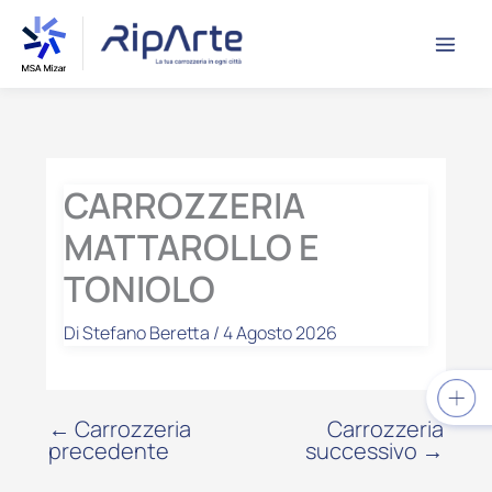
Vai
contenuto
al
contenuto
CARROZZERIA
MATTAROLLO E
TONIOLO
Di
Stefano Beretta
/
4 Agosto 2026
←
Carrozzeria
Carrozzeria
precedente
successivo
→