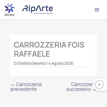
Vai
contenuto
al
contenuto
CARROZZERIA FOIS
RAFFAELE
Di
Stefano Beretta
/
4 Agosto 2026
←
Carrozzeria
Carrozzeria
precedente
successivo
→