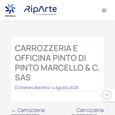
Vai
contenuto
al
contenuto
CARROZZERIA E
OFFICINA PINTO DI
PINTO MARCELLO & C.
SAS
Di
Stefano Beretta
/
4 Agosto 2026
←
Carrozzeria
Carrozzeria