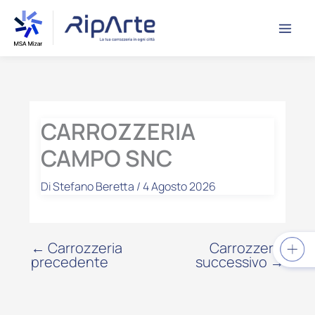
Vai
contenuto
al
contenuto
CARROZZERIA
CAMPO SNC
Di
Stefano Beretta
/
4 Agosto 2026
←
Carrozzeria
Carrozzeria
precedente
successivo
→