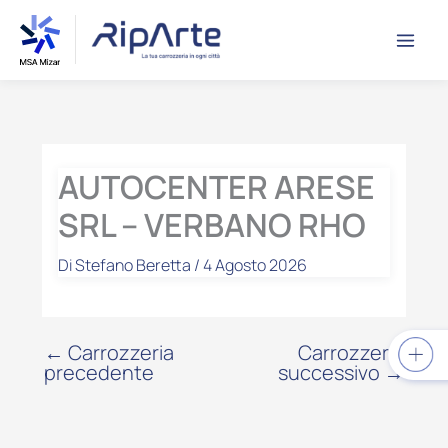
Vai
contenuto
al
contenuto
AUTOCENTER ARESE
SRL – VERBANO RHO
Di
Stefano Beretta
/
4 Agosto 2026
←
Carrozzeria
Carrozzeria
precedente
successivo
→