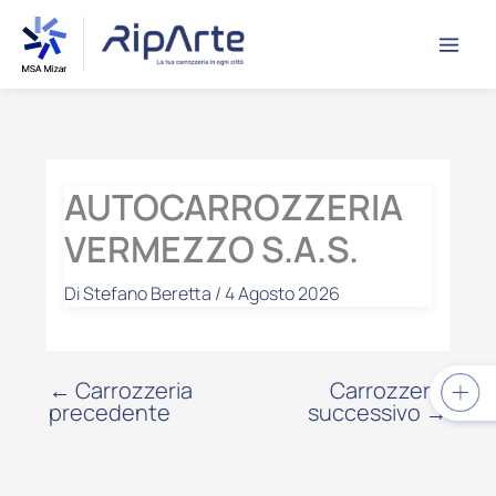
Vai
contenuto
al
contenuto
AUTOCARROZZERIA
VERMEZZO S.A.S.
Di
Stefano Beretta
/
4 Agosto 2026
←
Carrozzeria
Carrozzeria
precedente
successivo
→