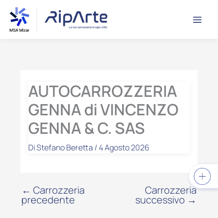
Vai
contenuto
al
contenuto
AUTOCARROZZERIA
GENNA di VINCENZO
GENNA & C. SAS
Di
Stefano Beretta
/
4 Agosto 2026
←
Carrozzeria
Carrozzeria
precedente
successivo
→