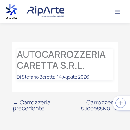
Vai
contenuto
al
contenuto
AUTOCARROZZERIA
CARETTA S.R.L.
Di
Stefano Beretta
/
4 Agosto 2026
←
Carrozzeria
Carrozzeria
precedente
successivo
→